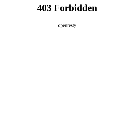
产品及服务
行业解决方案
合作伙伴
投资者关系
金国际数码深度参与AI Tour香港站
2026 / 04 / 29
举行。赏金国际数码首次以微软香港CSP（云解决方案提供商）全新身份亮相此次
，分别围绕赏金国际问学（Smart Vision）产品能力和微软企业级
研产品及全栈服务能力。与此同时，赏金国际数码千帆·出海伙伴招募计划也