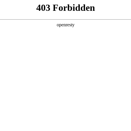
您需要什么帮助？
请填写您的相关情况，我们将及时联系您反馈处
*
公司
*
姓名
*
电话